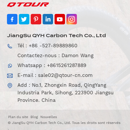
JiangSu QYH Carbon Tech Co., Ltd
Tél : +86 -527-89889860
Contactez-nous : Damon Wang
Whatsapp : +8615261287889
E-mail :
sale02@qtour-cn.com
Add : No.1, Zhongxin Road, QingYang
Industria Park, Sihong, 223900 Jiangsu
Province. China
Plan du site
Blog
Nouvelles
© JiangSu QYH Carbon Tech Co., Ltd. Tous les droits sont réservés
.