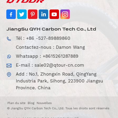
JiangSu QYH Carbon Tech Co., Ltd
Tél : +86 -527-89889860
Contactez-nous : Damon Wang
Whatsapp : +8615261287889
E-mail :
sale02@qtour-cn.com
Add : No.1, Zhongxin Road, QingYang
Industria Park, Sihong, 223900 Jiangsu
Province. China
Plan du site
Blog
Nouvelles
© JiangSu QYH Carbon Tech Co., Ltd. Tous les droits sont réservés
.