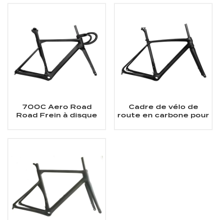
700C Aero Road
Cadre de vélo de
Road Frein à disque
route en carbone pour
Cadre en carbone
frein à disque à
montage plat
700Cx25C