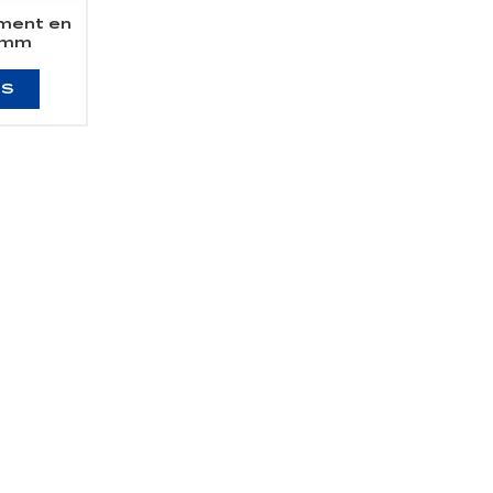
ement en
2 mm
US