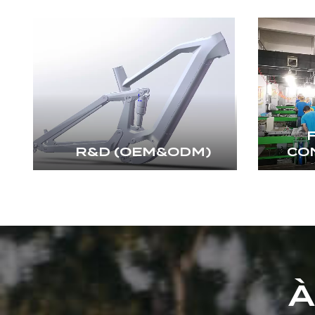
R&D (OEM&ODM)
CO
À