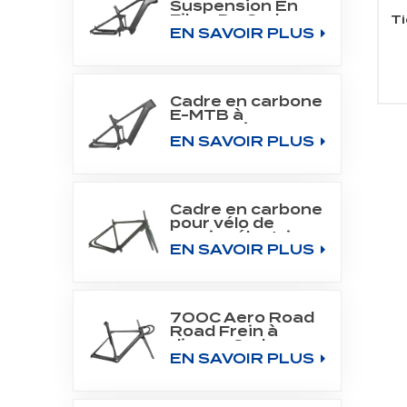
Suspension En
Fibre De Carbone
Ti
EN SAVOIR PLUS
Tout Cadre De
Montagne Fit
Bafang Moteur
M510/M560
Cadre en carbone
E-MTB à
suspension
EN SAVOIR PLUS
intégrale pour
moteur central
SHIMANO DU-
EP800
Cadre en carbone
pour vélo de
gravier électrique
EN SAVOIR PLUS
700C Fit Fazua
Evation Drive
System
700C Aero Road
Road Frein à
disque Cadre en
EN SAVOIR PLUS
carbone