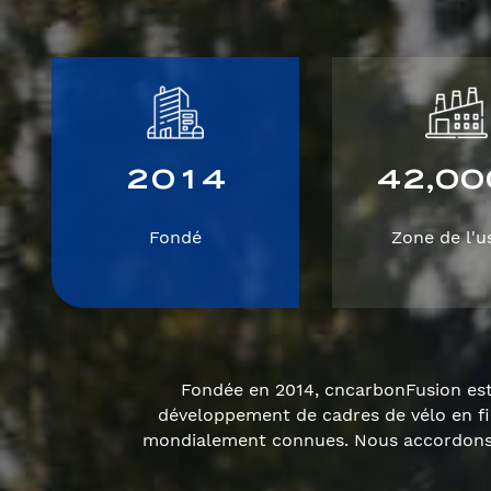
2
0
1
4
4
2
0
0
,
Fondé
Zone de l'u
Fondée en 2014, cncarbonFusion est 
développement de cadres de vélo en f
mondialement connues. Nous accordons u