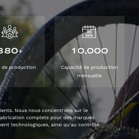
3
8
0
1
0
0
0
0
,
+
 de production
Capacité de production
mensuelle
lients. Nous nous concentrons sur le
fabrication complets pour des marques
nt technologiques, ainsi qu'au contrôle