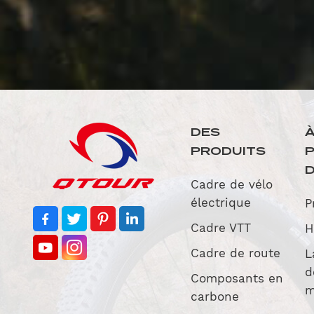
DES
PRODUITS
D
Cadre de vélo
électrique
P
Cadre VTT
H
Cadre de route
L
d
Composants en
m
carbone