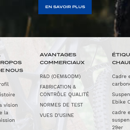
EN SAVOIR PLUS
À
AVANTAGES
ÉTIQ
PROPOS
COMMERCIAUX
CHAU
E NOUS
R&D (OEM&ODM)
Cadre 
carbon
rofil
FABRICATION &
CONTRÔLE QUALITÉ
Suspen
istoire
Ebike 
NORMES DE TEST
a vision
cadre 
e la
VUES D'USINE
suspen
ission
29er