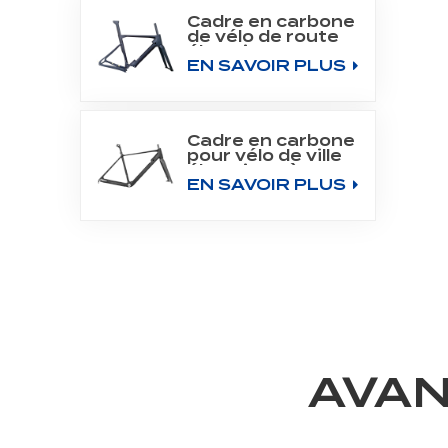
Cadre en carbone
de vélo de route
électrique 700C
EN SAVOIR PLUS
pour moteur
Bafang M800
Cadre en carbone
pour vélo de ville
électrique à
EN SAVOIR PLUS
moteur arrière
700C
AVAN