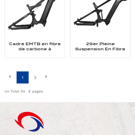
Cadre EMTB en fibre
29er Pleine
de carbone à
Suspension En Fibre
suspension complète
De Carbone Tout
pour moteur Bafang
Cadre De Montagne
M620
Fit Bafang Moteur
M510/M560
1
2
Un Total De
2
Pages