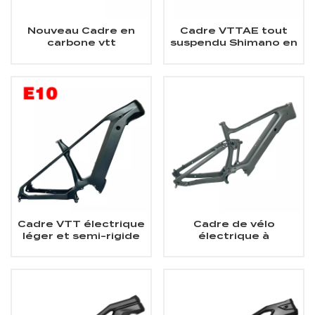
Nouveau Cadre en
Cadre VTTAE tout
carbone vtt
suspendu Shimano en
électrique à
carbone
Suspension complète
pour tout
Cadre VTT électrique
Cadre de vélo
léger et semi-rigide
électrique à
entièrement en
suspension complète
carbone
Bafang Ebike en
carbone