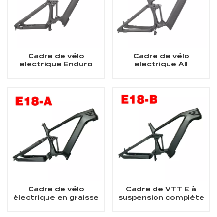
Cadre de vélo
Cadre de vélo
électrique Enduro
électrique All
Cadre de VTT
Mountain en carbone
électrique à
Cadre de VTT
suspension complète
électrique à
en carbone Bafang
suspension complète
M510/M560
en carbone Shimano
EP801
Cadre de vélo
Cadre de VTT E à
électrique en graisse
suspension complète
de carbone 1000W
Cadre en carbone
moteur
pour vélo de