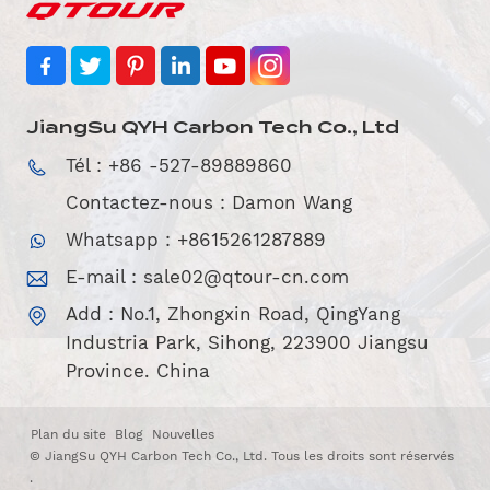
JiangSu QYH Carbon Tech Co., Ltd
Tél : +86 -527-89889860
Contactez-nous : Damon Wang
Whatsapp : +8615261287889
E-mail :
sale02@qtour-cn.com
Add : No.1, Zhongxin Road, QingYang
Industria Park, Sihong, 223900 Jiangsu
Province. China
Plan du site
Blog
Nouvelles
© JiangSu QYH Carbon Tech Co., Ltd. Tous les droits sont réservés
.