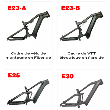
d'entraînement
montagne électrique
central Bafang M620
Bafang
cadre de vélo
électrique à
Suspension complète
en carbone
Cadre de vélo de
Cadre de VTT
montagne en Fiber de
électrique en fibre de
carbone à suspension
carbone 48V 500w à
complète, moteur
suspension complète
d'entraînement
central 1000W, gros
cadre E-MTB