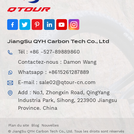
JiangSu QYH Carbon Tech Co., Ltd
Tél : +86 -527-89889860
Contactez-nous : Damon Wang
Whatsapp : +8615261287889
E-mail :
sale02@qtour-cn.com
Add : No.1, Zhongxin Road, QingYang
Industria Park, Sihong, 223900 Jiangsu
Province. China
Plan du site
Blog
Nouvelles
© JiangSu QYH Carbon Tech Co., Ltd. Tous les droits sont réservés