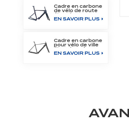
Cadre en carbone
de vélo de route
électrique 700C
EN SAVOIR PLUS
pour moteur
Bafang M800
Cadre en carbone
pour vélo de ville
électrique à
EN SAVOIR PLUS
moteur arrière
700C
AVAN