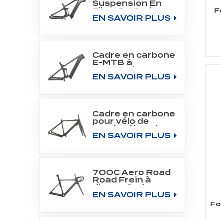
Suspension En
Fibre De Carbone
F
EN SAVOIR PLUS
Tout Cadre De
Montagne Fit
Bafang Moteur
M510/M560
Cadre en carbone
E-MTB à
suspension
EN SAVOIR PLUS
intégrale pour
moteur central
SHIMANO DU-
EP800
Cadre en carbone
pour vélo de
gravier électrique
EN SAVOIR PLUS
700C Fit Fazua
Evation Drive
System
700C Aero Road
Road Frein à
disque Cadre en
EN SAVOIR PLUS
carbone
Fo