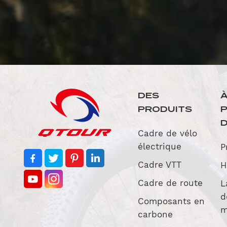
DES
PRODUITS
D
Cadre de vélo
électrique
P
Cadre VTT
H
Cadre de route
L
d
Composants en
m
carbone