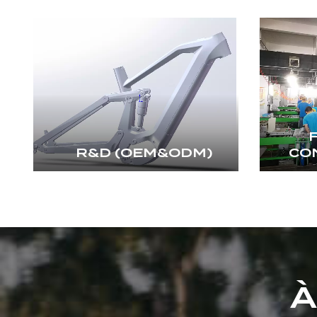
R&D (OEM&ODM)
CO
À