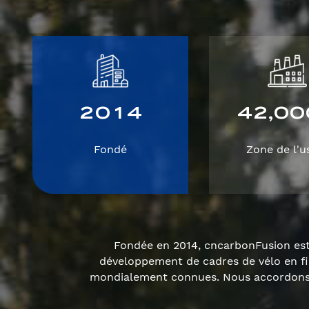
2
0
1
4
4
2
0
0
,
Fondé
Zone de l'u
Fondée en 2014, cncarbonFusion est 
développement de cadres de vélo en f
mondialement connues. Nous accordons u