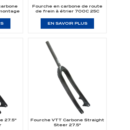
 carbone
Fourche en carbone de route
 montage
de frein à étrier 700C 25C
C
US
EN SAVOIR PLUS
e 27.5"
Fourche VTT Carbone Straight
r
Steer 27.5"