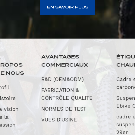
EN SAVOIR PLUS
À
AVANTAGES
ÉTIQ
PROPOS
COMMERCIAUX
CHAU
E NOUS
R&D (OEM&ODM)
Cadre 
carbon
rofil
FABRICATION &
CONTRÔLE QUALITÉ
Suspen
istoire
Ebike 
NORMES DE TEST
a vision
cadre 
e la
VUES D'USINE
suspen
ission
29er