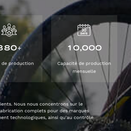
3
8
0
1
0
0
0
0
,
+
 de production
Capacité de production
mensuelle
lients. Nous nous concentrons sur le
fabrication complets pour des marques
nt technologiques, ainsi qu'au contrôle