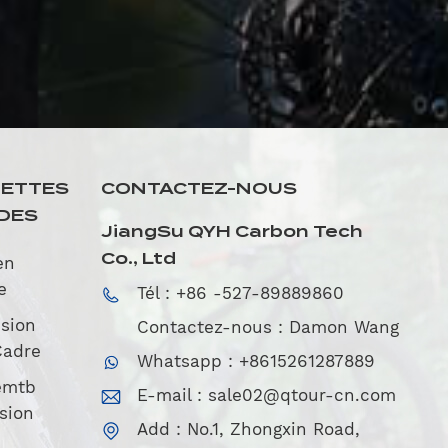
UETTES
CONTACTEZ-NOUS
DES
JiangSu QYH Carbon Tech
Co., Ltd
en
e
Tél : +86 -527-89889860
sion
Contactez-nous : Damon Wang
Cadre
Whatsapp : +8615261287889
emtb
E-mail :
sale02@qtour-cn.com
sion
Add : No.1, Zhongxin Road,