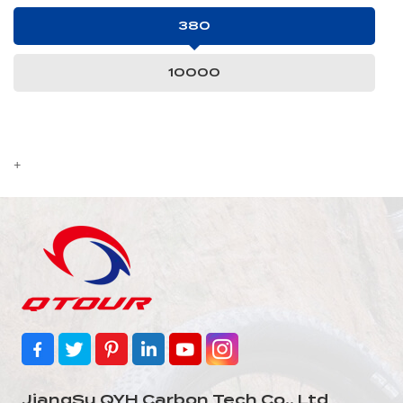
380
10000
+
JiangSu QYH Carbon Tech Co., Ltd