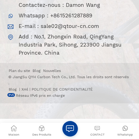
Contactez-nous : Damon Wang
Whatsapp : +8615261287889
E-mail :
sale02@qtour-cn.com
Add : No.1, Zhongxin Road, QingYang
Industria Park, Sihong, 223900 Jiangsu
Province. China
Plan du site
Blog
Nouvelles
© JiangSu QYH Carbon Tech Co., Ltd. Tous les droits sont réservés
.
Blog
|
Xml
|
POLITIQUE DE CONFIDENTIALITÉ
Réseau IPv6 pris en charge
Maison
Des Produits
CONTACT
WhatsApp