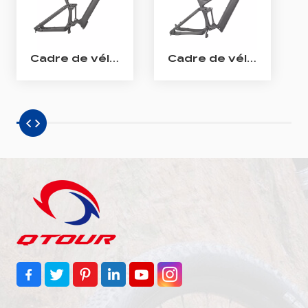
Cadre de vélo électrique Enduro Cadre de VTT électrique à suspension complète en carbone Bafang M510/M560
Cadre de vélo électrique All Mountain en carbone Cadre de VTT électrique à suspension complète en carbone Shimano EP801