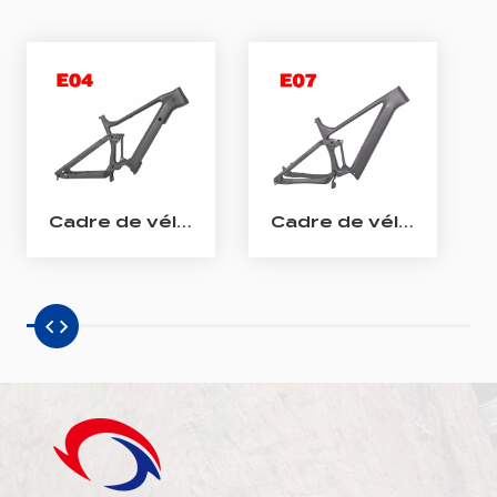
Cadre de vélo électrique Enduro Cadre de VTT électrique à suspension complète en carbone Bafang M510/M560
Cadre de vélo électrique All Mountain en carbone Cadre de VTT électrique à suspension complète en carbone Shimano EP801