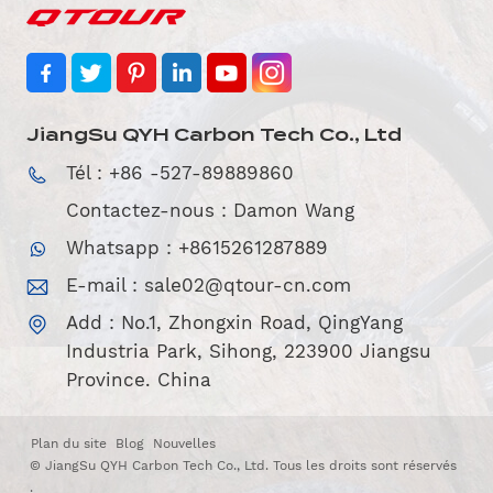
JiangSu QYH Carbon Tech Co., Ltd
Tél : +86 -527-89889860
Contactez-nous : Damon Wang
Whatsapp : +8615261287889
E-mail :
sale02@qtour-cn.com
Add : No.1, Zhongxin Road, QingYang
Industria Park, Sihong, 223900 Jiangsu
Province. China
Plan du site
Blog
Nouvelles
© JiangSu QYH Carbon Tech Co., Ltd. Tous les droits sont réservés
.