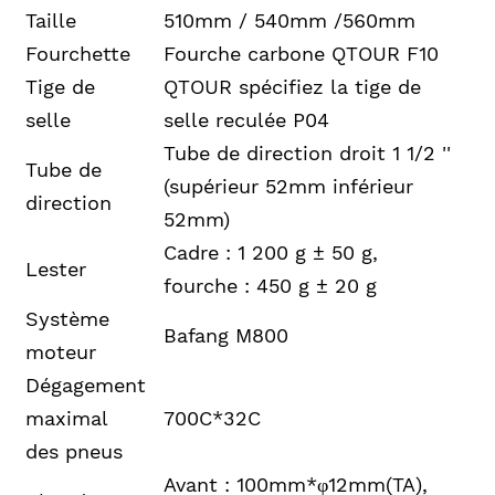
Taille
510mm / 540mm /560mm
Fourchette
Fourche carbone QTOUR F10
Tige de
QTOUR spécifiez la tige de
selle
selle reculée P04
Tube de direction droit 1 1/2 ''
Tube de
(supérieur 52mm inférieur
direction
52mm)
Cadre : 1 200 g ± 50 g,
Lester
fourche : 450 g ± 20 g
Système
Bafang M800
moteur
Dégagement
maximal
700C*32C
des pneus
Avant : 100mm*φ12mm(TA),