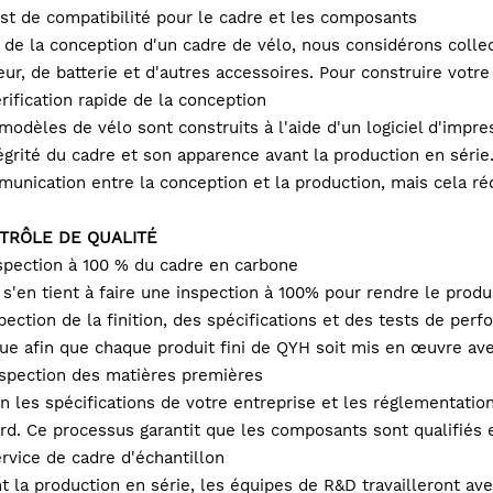
est de compatibilité pour le cadre et les composants
 de la conception d'un cadre de vélo, nous considérons colle
ur, de batterie et d'autres accessoires. Pour construire votr
érification rapide de la conception
modèles de vélo sont construits à l'aide d'un logiciel d'impr
tégrité du cadre et son apparence avant la production en sér
unication entre la conception et la production, mais cela ré
TRÔLE DE QUALITÉ
nspection à 100 % du cadre en carbone
s'en tient à faire une inspection à 100% pour rendre le produit
spection de la finition, des spécifications et des tests de perfo
gue afin que chaque produit fini de QYH soit mis en œuvre avec
nspection des matières premières
n les spécifications de votre entreprise et les réglementatio
rd. Ce processus garantit que les composants sont qualifiés e
ervice de cadre d'échantillon
t la production en série, les équipes de R&D travailleront av