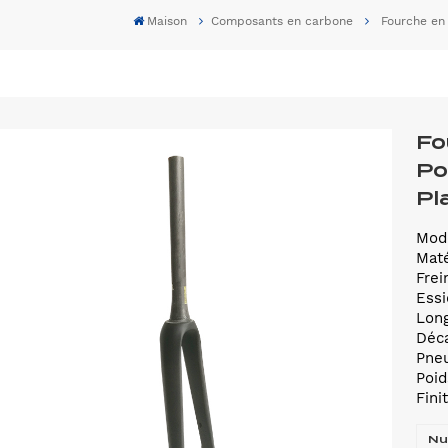
Maison
Composants en carbone
Fourche en
Fo
Po
Pl
Modè
Maté
Frei
Essi
Long
Déc
Pne
Poid
Fini
Nu