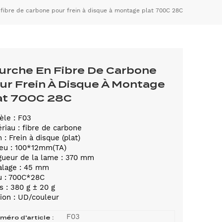
 fibre de carbone pour frein à disque à montage plat 700C 28C
urche En Fibre De Carbone
ur Frein À Disque À Montage
at 700C 28C
le : F03
riau : fibre de carbone
n : Frein à disque (plat)
eu : 100*12mm(TA)
ueur de la lame : 370 mm
alage : 45 mm
u : 700C*28C
s : 380 g ± 20 g
tion : UD/couleur
F03
méro d'article :