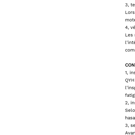
3, t
Lors
mote
4, v
Les 
l'in
comm
CON
1, i
QYH 
l'in
fati
2, i
Selo
hasa
3, s
Avan