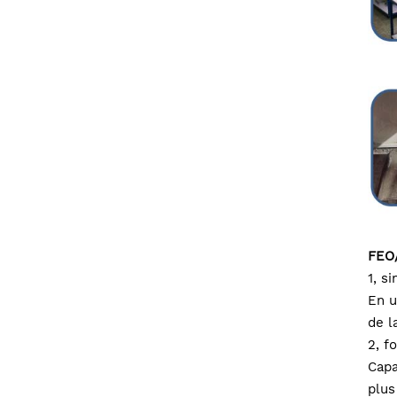
FEO
1, s
En u
de l
2, f
Capa
plus