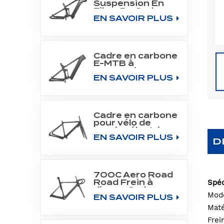
Suspension En
Fibre De Carbone
EN SAVOIR PLUS
Tout Cadre De
Montagne Fit
Bafang Moteur
M510/M560
Cadre en carbone
E-MTB à
suspension
EN SAVOIR PLUS
intégrale pour
moteur central
SHIMANO DU-
EP800
Cadre en carbone
pour vélo de
gravier électrique
EN SAVOIR PLUS
700C Fit Fazua
D
Evation Drive
System
700C Aero Road
Spéc
Road Frein à
disque Cadre en
Modè
EN SAVOIR PLUS
carbone
Maté
Frei