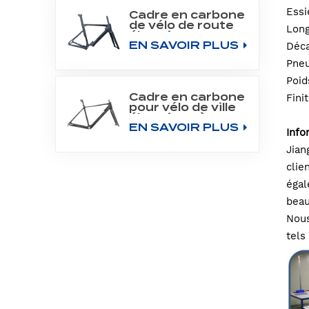
Essi
Cadre en carbone
de vélo de route
Long
électrique 700C
EN SAVOIR PLUS
pour moteur
Déca
Bafang M800
Pneu
Poid
Cadre en carbone
Fini
pour vélo de ville
électrique à
EN SAVOIR PLUS
moteur arrière
Info
700C
Jian
clie
égal
beau
Nous
tels