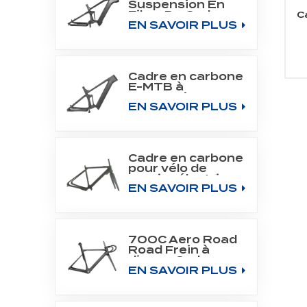
Suspension En
Fibre De Carbone
C
EN SAVOIR PLUS
Tout Cadre De
Montagne Fit
Bafang Moteur
M510/M560
Cadre en carbone
E-MTB à
suspension
EN SAVOIR PLUS
intégrale pour
moteur central
SHIMANO DU-
EP800
Cadre en carbone
pour vélo de
gravier électrique
EN SAVOIR PLUS
700C Fit Fazua
Evation Drive
System
700C Aero Road
Road Frein à
disque Cadre en
EN SAVOIR PLUS
carbone