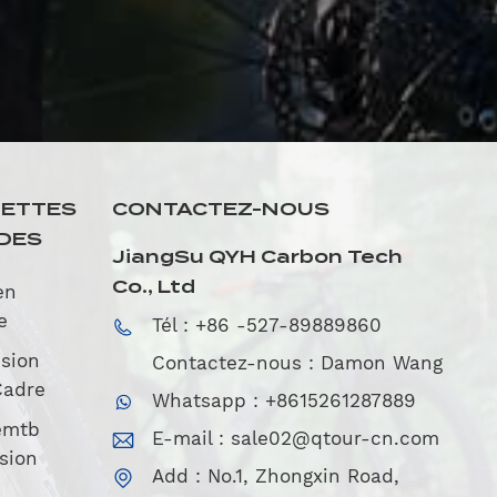
UETTES
CONTACTEZ-NOUS
DES
JiangSu QYH Carbon Tech
Co., Ltd
en
e
Tél : +86 -527-89889860
sion
Contactez-nous : Damon Wang
Cadre
Whatsapp : +8615261287889
emtb
E-mail :
sale02@qtour-cn.com
sion
Add : No.1, Zhongxin Road,