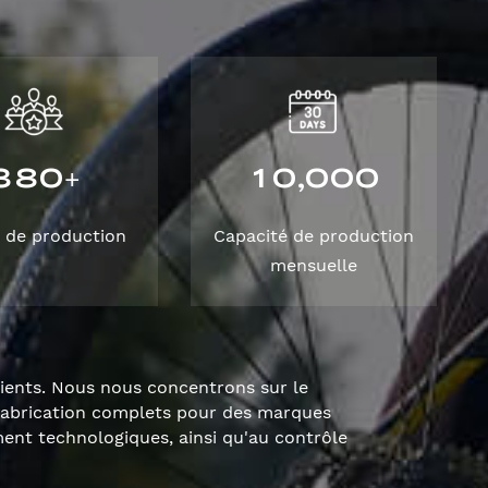
3
8
0
1
0
0
0
0
,
+
 de production
Capacité de production
mensuelle
lients. Nous nous concentrons sur le
fabrication complets pour des marques
nt technologiques, ainsi qu'au contrôle