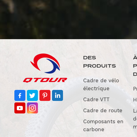
DES
PRODUITS
D
Cadre de vélo
électrique
P
Cadre VTT
H
Cadre de route
L
d
Composants en
m
carbone