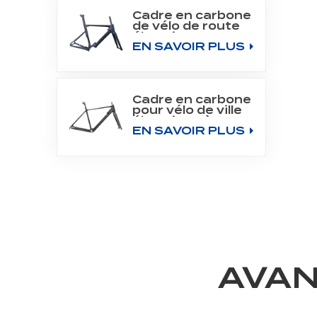
Cadre en carbone
de vélo de route
électrique 700C
EN SAVOIR PLUS
pour moteur
Bafang M800
Cadre en carbone
pour vélo de ville
électrique à
EN SAVOIR PLUS
moteur arrière
700C
AVAN