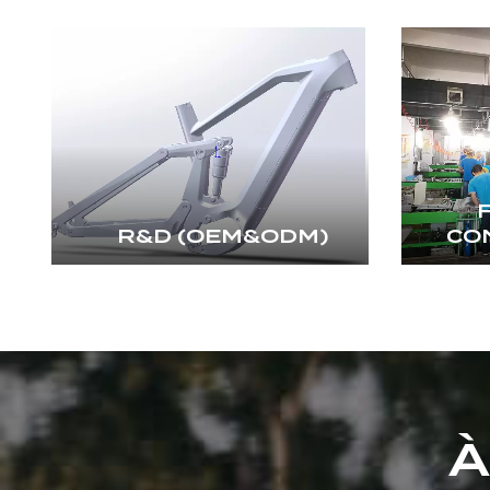
R&D (OEM&ODM)
CO
À