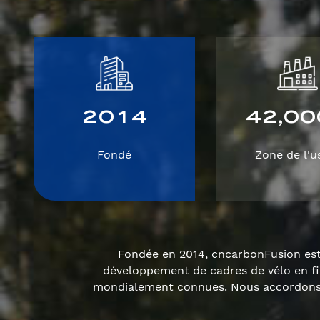
2
0
1
4
4
2
0
0
,
Fondé
Zone de l'u
Fondée en 2014, cncarbonFusion est 
développement de cadres de vélo en f
mondialement connues. Nous accordons u