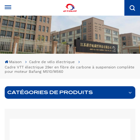
Maison
Cadre de vélo électrique
Cadre VTT électrique 29er en fibre de carbone à suspension complète
pour moteur Bafang M510/M560
CATÉGORIES DE PRODUITS