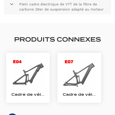
Plein cadre électrique de VTT de la fibre de
carbone 29er de suspension adapté au moteur
M510/M600 de Bafang
PRODUITS CONNEXES
Cadre de vélo électrique Enduro Cadre de VTT électrique à suspension complète en carbone Bafang M510/M560
Cadre de vélo électrique All Mountain en carbone Cadre de VTT électrique à suspension complète en carbone Shimano EP801