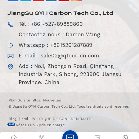
JiangSu QYH Carbon Tech Co., Ltd
Tél : +86 -527-89889860
Contactez-nous : Damon Wang
Whatsapp : +8615261287889
E-mail :
sale02@qtour-cn.com
Add : No.1, Zhongxin Road, QingYang
Industria Park, Sihong, 223900 Jiangsu
Province. China
Plan du site
Blog
Nouvelles
© JiangSu QYH Carbon Tech Co., Ltd. Tous les droits sont réservés
.
Blog
|
Xml
|
POLITIQUE DE CONFIDENTIALITÉ
Réseau IPv6 pris en charge