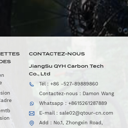
UETTES
CONTACTEZ-NOUS
DES
JiangSu QYH Carbon Tech
Co., Ltd
en
e
Tél : +86 -527-89889860
sion
Contactez-nous : Damon Wang
Cadre
Whatsapp : +8615261287889
emtb
E-mail :
sale02@qtour-cn.com
sion
Add : No.1, Zhongxin Road,