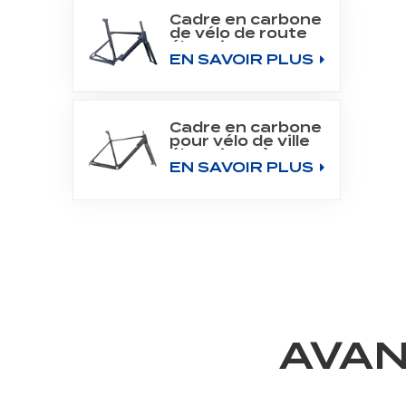
Cadre en carbone
de vélo de route
électrique 700C
EN SAVOIR PLUS
pour moteur
Bafang M800
Cadre en carbone
pour vélo de ville
électrique à
EN SAVOIR PLUS
moteur arrière
700C
AVAN