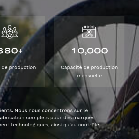
3
8
0
1
0
0
0
0
,
+
 de production
Capacité de production
mensuelle
lients. Nous nous concentrons sur le
fabrication complets pour des marques
nt technologiques, ainsi qu'au contrôle