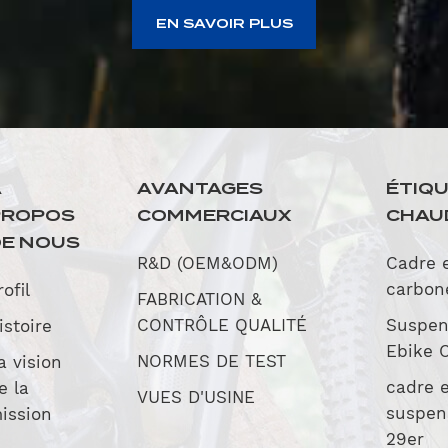
EN SAVOIR PLUS
À
AVANTAGES
ÉTIQ
PROPOS
COMMERCIAUX
CHAU
E NOUS
R&D (OEM&ODM)
Cadre 
carbon
rofil
FABRICATION &
CONTRÔLE QUALITÉ
Suspen
istoire
Ebike 
NORMES DE TEST
a vision
cadre 
e la
VUES D'USINE
suspen
ission
29er