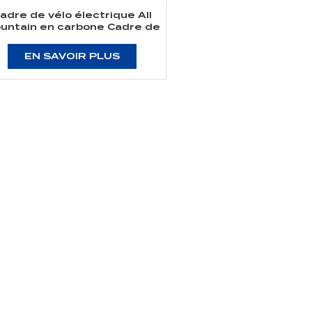
adre de vélo électrique All
untain en carbone Cadre de
TT électrique à suspension
mplète en carbone Shimano
EN SAVOIR PLUS
EP801