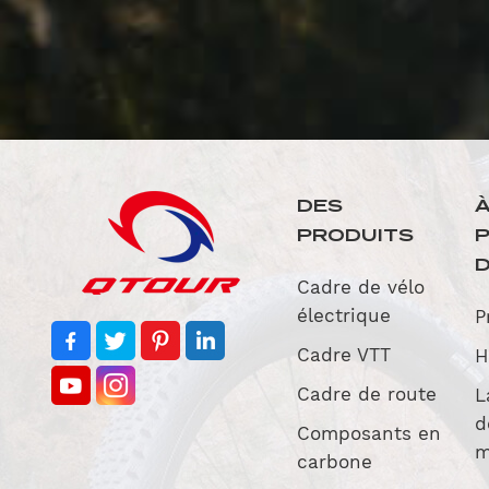
DES
PRODUITS
D
Cadre de vélo
électrique
P
Cadre VTT
H
Cadre de route
L
d
Composants en
m
carbone