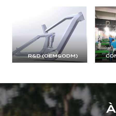
R&D (OEM&ODM)
CO
À