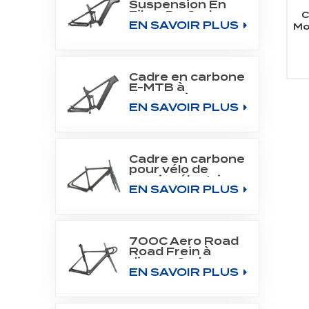
Suspension En
Fibre De Carbone
C
EN SAVOIR PLUS
Tout Cadre De
Mo
Montagne Fit
V
Bafang Moteur
co
M510/M560
Cadre en carbone
E-MTB à
suspension
EN SAVOIR PLUS
intégrale pour
moteur central
SHIMANO DU-
EP800
Cadre en carbone
pour vélo de
gravier électrique
EN SAVOIR PLUS
700C Fit Fazua
Evation Drive
System
700C Aero Road
Road Frein à
disque Cadre en
EN SAVOIR PLUS
carbone