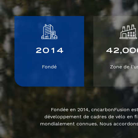
2
0
1
4
4
2
0
0
,
Fondé
Zone de l'u
Fondée en 2014, cncarbonFusion est 
développement de cadres de vélo en f
mondialement connues. Nous accordons u