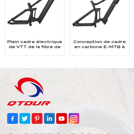
Plein cadre électrique
Conception de cadre
de VTT de la fibre de
en carbone E-MTB à
carbone 29er de
suspension intégrale
suspension adapté au
Enduro pour moteur
moteur M510/M600
Bafang M510/M600
de Bafang