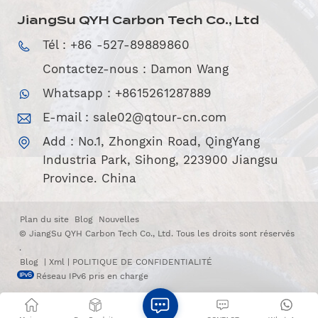
JiangSu QYH Carbon Tech Co., Ltd
Tél : +86 -527-89889860
Contactez-nous : Damon Wang
Whatsapp : +8615261287889
E-mail :
sale02@qtour-cn.com
Add : No.1, Zhongxin Road, QingYang
Industria Park, Sihong, 223900 Jiangsu
Province. China
Plan du site
Blog
Nouvelles
© JiangSu QYH Carbon Tech Co., Ltd. Tous les droits sont réservés
.
Blog
|
Xml
|
POLITIQUE DE CONFIDENTIALITÉ
Réseau IPv6 pris en charge