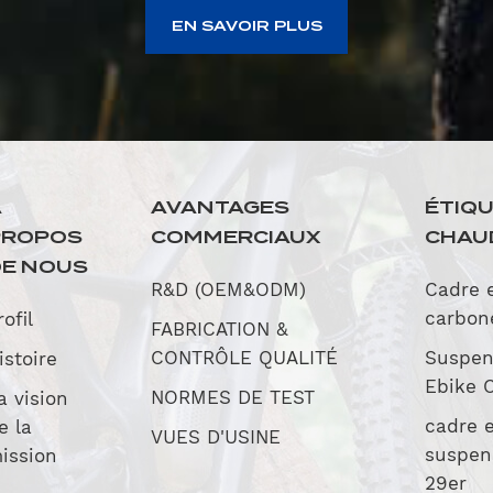
EN SAVOIR PLUS
À
AVANTAGES
ÉTIQ
PROPOS
COMMERCIAUX
CHAU
E NOUS
R&D (OEM&ODM)
Cadre 
carbon
rofil
FABRICATION &
CONTRÔLE QUALITÉ
Suspen
istoire
Ebike 
NORMES DE TEST
a vision
cadre 
e la
VUES D'USINE
suspen
ission
29er