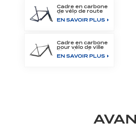
Cadre en carbone
de vélo de route
électrique 700C
EN SAVOIR PLUS
pour moteur
Bafang M800
Cadre en carbone
pour vélo de ville
électrique à
EN SAVOIR PLUS
moteur arrière
700C
AVAN