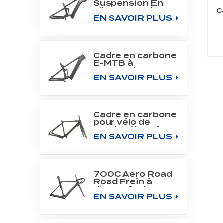
Suspension En
Fibre De Carbone
C
EN SAVOIR PLUS
Tout Cadre De
Montagne Fit
Bafang Moteur
M510/M560
Cadre en carbone
E-MTB à
suspension
EN SAVOIR PLUS
intégrale pour
moteur central
SHIMANO DU-
EP800
Cadre en carbone
pour vélo de
gravier électrique
EN SAVOIR PLUS
700C Fit Fazua
Evation Drive
System
700C Aero Road
Road Frein à
disque Cadre en
EN SAVOIR PLUS
carbone