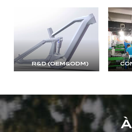
R&D (OEM&ODM)
CO
À