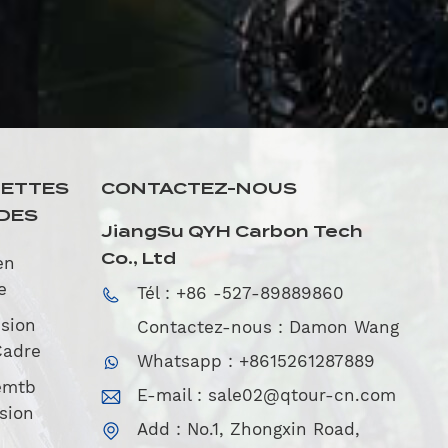
UETTES
CONTACTEZ-NOUS
DES
JiangSu QYH Carbon Tech
Co., Ltd
en
e
Tél : +86 -527-89889860
sion
Contactez-nous : Damon Wang
Cadre
Whatsapp : +8615261287889
emtb
E-mail :
sale02@qtour-cn.com
sion
Add : No.1, Zhongxin Road,