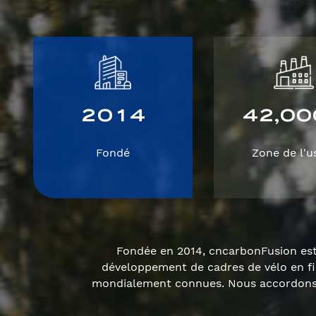
2
0
1
4
4
2
0
0
,
Fondé
Zone de l'u
Fondée en 2014, cncarbonFusion est 
développement de cadres de vélo en f
mondialement connues. Nous accordons u