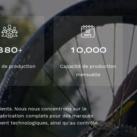
3
8
0
1
0
0
0
0
,
+
 de production
Capacité de production
mensuelle
lients. Nous nous concentrons sur le
fabrication complets pour des marques
nt technologiques, ainsi qu'au contrôle