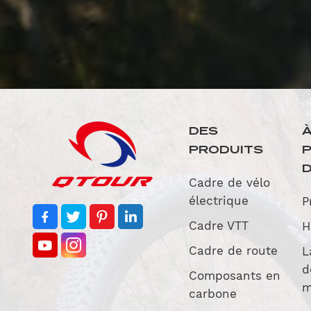
DES
PRODUITS
D
Cadre de vélo
électrique
P
Cadre VTT
H
Cadre de route
L
d
Composants en
m
carbone