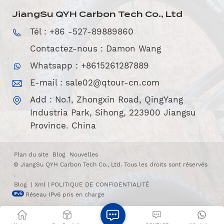
JiangSu QYH Carbon Tech Co., Ltd
Tél : +86 -527-89889860
Contactez-nous : Damon Wang
Whatsapp : +8615261287889
E-mail :
sale02@qtour-cn.com
Add : No.1, Zhongxin Road, QingYang
Industria Park, Sihong, 223900 Jiangsu
Province. China
Plan du site
Blog
Nouvelles
© JiangSu QYH Carbon Tech Co., Ltd. Tous les droits sont réservés
.
Blog
|
Xml
|
POLITIQUE DE CONFIDENTIALITÉ
Réseau IPv6 pris en charge